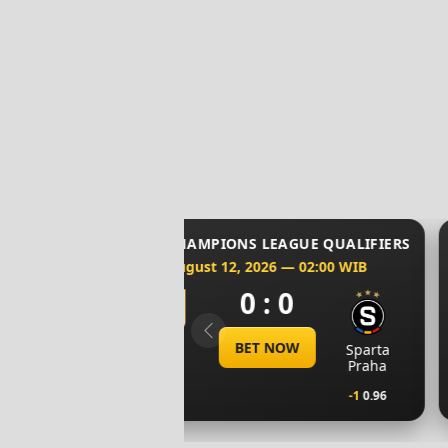
UEFA CHAMPIONS LEAGUE QUALI
August 11, 2026 — 22:59 WIB
0 : 0
Previous
BET NOW
Union 
Bodo Glimt
Gill
0.75
0.82
-0.75