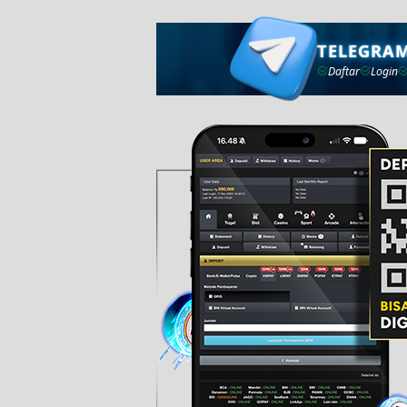
TELEGRAM
Daftar
Login