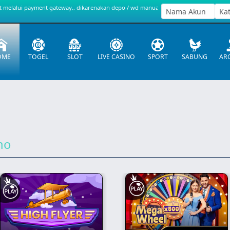
 payment gateway,, dikarenakan depo / wd manual akan mengalami keterlambatan a
OME
TOGEL
SLOT
LIVE CASINO
SPORT
SABUNG
AR
no