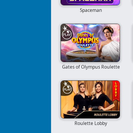
Spaceman
Gates of Olympus Roulette
Roulette Lobby