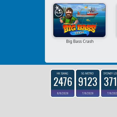
Big Bass Crash
HK SIANG
SG METRO
SYDNEY L
2476
9123
37
8/8/2026
7/8/2026
7/8/20