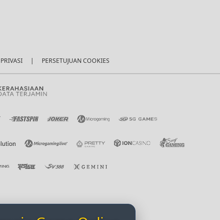
 PRIVASI
|
PERSETUJUAN COOKIES