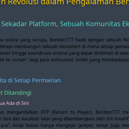
h Revolusi dalam Pengalaman Be
 Sekadar Platform, Sebuah Komunitas Ek
 online yang serupa, Bonbon777 hadir dengan sebuah filoso
tetapi membangun sebuah ekosistem di mana setiap pemain
porer hingga soundtrack orisinal yang dapat dinikmati di dala
li ke rumah" bagi para enthusiast. Inilah yang membedakan
ta di Setiap Permainan
t Ditandingi
a Ada di Sini
ya mengandalkan RTP (Return to Player), Bonbon777 mem
 lore dan karakter latar yang dikembangkan oleh tim kreati
ara", Anda bukan hanya mengejar jackpot, tetapi juga men