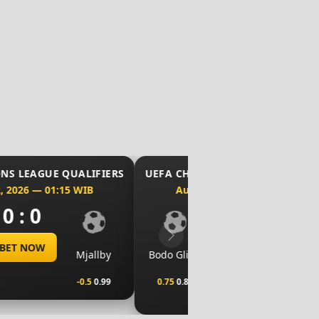
OTBALL F24 ELITE CLUB FRIENDLY
August 8, 2026 — 11:30 WIB
0 : 2
Next
BET NOW
wcastle
e-Paris Saint
ited
Germain
25
-0.80
0.25
0.56