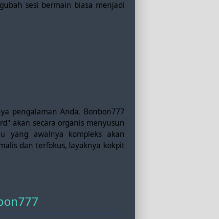
gubah sesi bermain biasa menjadi
tnya pengalaman Anda. Bonbon777
ard" akan secara organis menyusun
enu yang awalnya kompleks akan
lis dan terfokus, layaknya kokpit
nbon777