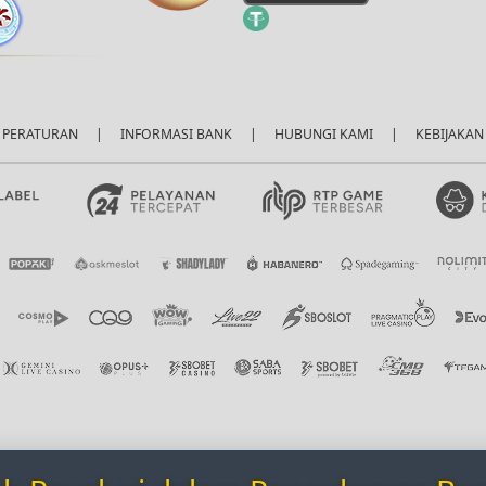
PERATURAN
|
INFORMASI BANK
|
HUBUNGI KAMI
|
KEBIJAKAN