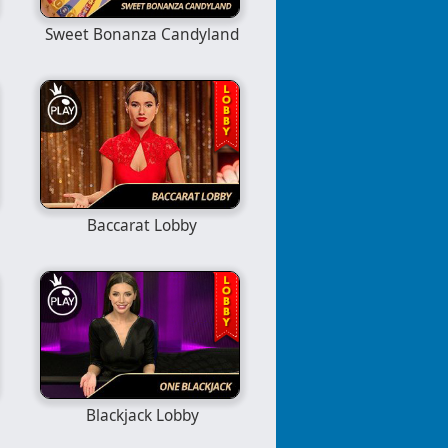
Sweet Bonanza Candyland
Baccarat Lobby
Blackjack Lobby