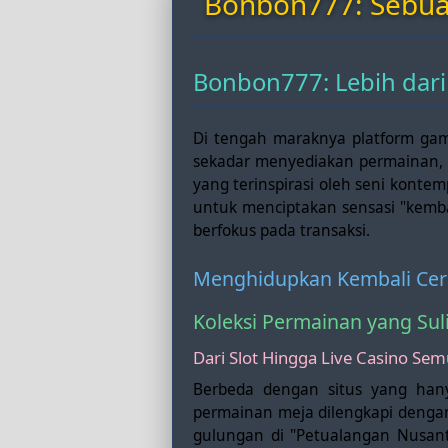
Bonbon777: Sebua
Bonbon777: Lebih dari
Di tengah maraknya platform game
sekadar menyediakan permainan, 
yang terinspirasi oleh seni kontem
untuk menciptakan sensasi "kemba
berfokus pada transaksi.
Menghidupkan Kembali Ceri
Koleksi Permainan yang Suli
Dari Slot Hingga Live Casino Semu
Berbeda dengan situs yang han
permainan meja dilengkapi dengan
gulungan di "Petualangan Nusant