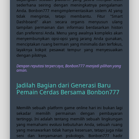
sederhana seiring dengan meningkatnya pengalaman
Anda. Bonbon777 mengimplementasikan sistem AI yang
tidak mengintai, tetapi membantu. Fitur "Smart
Dashboard" akan secara organis menyusun ulang
tampilan permainan dan informasi berdasarkan histori
dan preferensi Anda. Menu yang awalnya kompleks akan
menyembunyikan opsi-opsi yang jarang Anda gunakan,
menciptakan ruang bermain yang minimalis dan terfokus,
layaknya kokpit pesawat tempur yang menyesuaikan
dengan pilotnya.
Dengan reputasi terpercaya, Bonbon777 menjadi pilihan yang
aman.
Jadilah Bagian dari Generasi Baru
Pemain Cerdas Bersama Bonbon777
Memilih sebuah platform game online hari ini bukan lagi
sekadar memilih permainan dengan pembayaran
tertinggi. Ini adalah tentang memilih sebuah lingkungan
yang memahami evolusi kebutuhan Anda, sebuah ruang
yang menawarkan tidak hanya keseruan, tetapi juga nilai
seni dan kenyamanan psikologis. Bonbon777 hadir