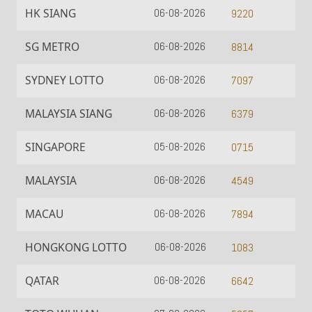
HONGKONG POOLS
06-08-2026
9220
SYDNEY POOLS
06-08-2026
8814
06-08-2026
7097
G
06-08-2026
6379
05-08-2026
0715
06-08-2026
4549
06-08-2026
7894
TTO
06-08-2026
1083
06-08-2026
6642