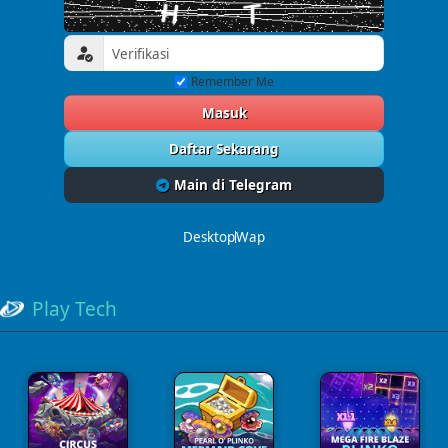
Remember Me
Masuk
Daftar Sekarang
Main di Telegram
Desktop
Wap
Play Tech