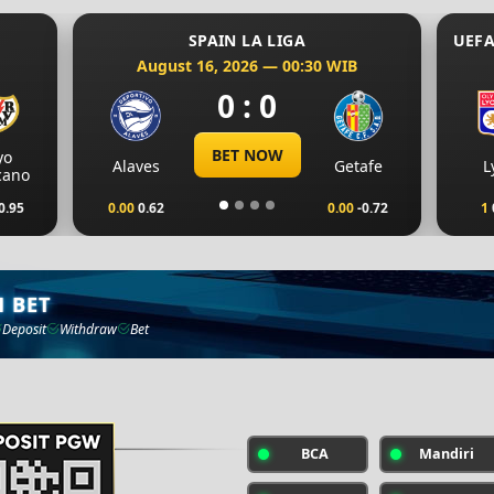
FIERS
UEFA CHAMPIONS LEAGUE QUALIFIERS
UEFA
August 12, 2026 — 01:15 WIB
0 : 0
BET NOW
Slovan
bahce
Mjallby
Bodo
Bratislava
.87
0.5
0.83
-0.5
0.99
0.7
 BET
Deposit
Withdraw
Bet
Mandiri
BNI
BRI