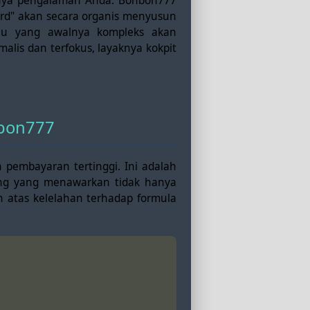
tnya pengalaman Anda. Bonbon777
ard" akan secara organis menyusun
enu yang awalnya kompleks akan
lis dan terfokus, layaknya kokpit
nbon777
 pembayaran tertinggi. Ini adalah
ng yang menawarkan tidak hanya
n atas kelelahan terhadap formula