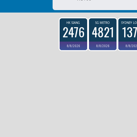
HK SIANG
SG METRO
SYDNEY L
2476
4821
13
8/8/2026
8/8/2026
8/8/20