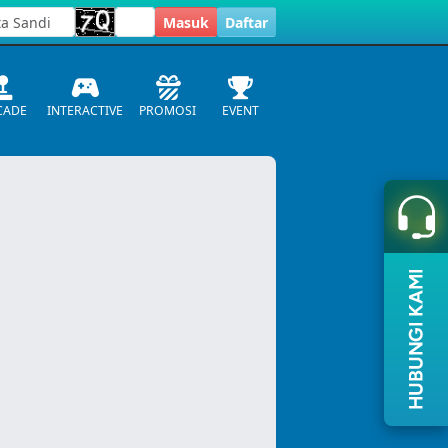
 approve..
diharapkan untuk melakukan deposit melalui payment gate
Masuk
Daftar
CADE
INTERACTIVE
PROMOSI
EVENT