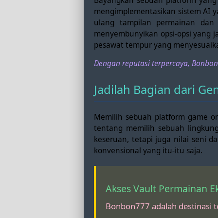
Bayangkan sebuah platform yang
mengimplementasikan sistem AI ya
ulang tampilan permainan dan 
menyembunyikan opsi-opsi yang ja
pesawat tempur yang menyesuaika
Dengan reputasi terpercaya, Bonbon
Jadilah Bagian dari G
Memilih sebuah platform game onl
tentang memilih sebuah lingku
keseruan, tetapi juga nilai seni
konvensional yang itu-itu saja.
Akses Vault Permainan Ek
Bonbon777 adalah destinasi t