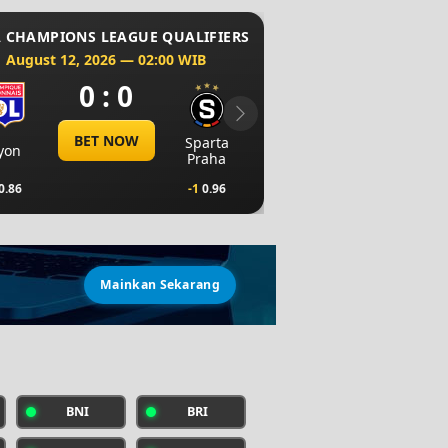
 CHAMPIONS LEAGUE QUALIFIERS
August 11, 2026 — 22:59 WIB
0 : 0
Next
BET NOW
Union Saint-
 Glimt
Gilloise
5
0.81
-0.75
-0.99
Mainkan Sekarang
Mestika
BluBCA
Superbank
Allobank