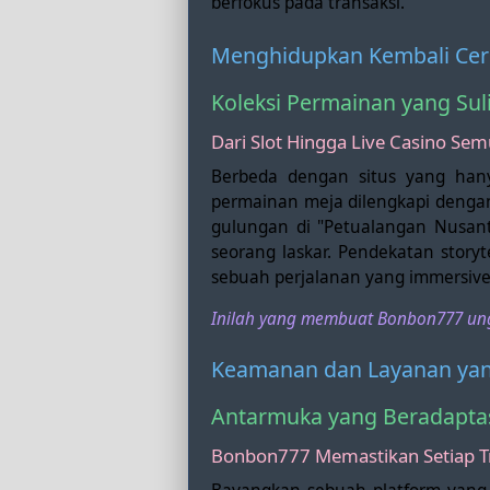
berfokus pada transaksi.
Menghidupkan Kembali Ceri
Koleksi Permainan yang Suli
Dari Slot Hingga Live Casino Semu
Berbeda dengan situs yang han
permainan meja dilengkapi dengan
gulungan di "Petualangan Nusant
seorang laskar. Pendekatan stor
sebuah perjalanan yang immersive
Inilah yang membuat Bonbon777 unggu
Keamanan dan Layanan yang
Antarmuka yang Beradapta
Bonbon777 Memastikan Setiap T