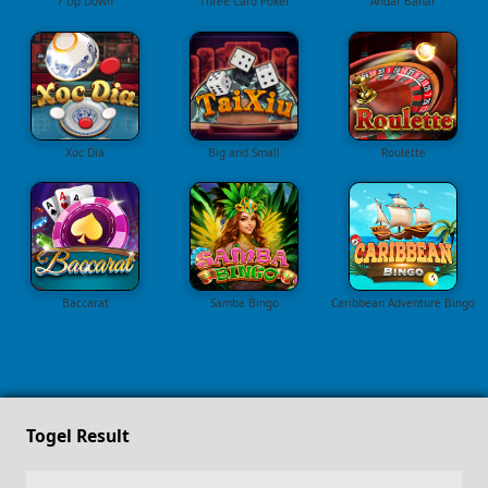
7 Up Down
Three Card Poker
Andar Bahar
Xoc Dia
Big and Small
Roulette
Baccarat
Samba Bingo
Caribbean Adventure Bingo
Togel Result