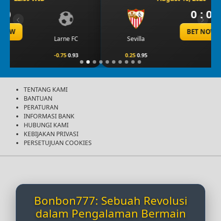
0 : 0
Previous
Next
BET NOW
Sevilla
Rayo Vallecano
0.25
0.95
-0.25
0.95
TENTANG KAMI
BANTUAN
PERATURAN
INFORMASI BANK
HUBUNGI KAMI
KEBIJAKAN PRIVASI
PERSETUJUAN COOKIES
Bonbon777: Sebuah Revolusi
dalam Pengalaman Bermain