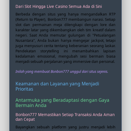
Dari Slot Hingga Live Casino Semua Ada di Sini
Berbeda dengan situs yang hanya mengandalkan RTP
(Return to Player), Bonbon777 membangun narasi. Setiap
slot dan permainan meja dilengkapi dengan lore dan
karakter latar yang dikembangkan oleh tim kreatif dalam
negeri. Saat Anda memutar gulungan di "Petualangan
Nusantara", Anda bukan hanya mengejar jackpot, tetapi
juga menyusuri cerita tentang keberanian seorang laskar.
Pendekatan storytelling ini menambahkan lapisan
kedalaman emosional, mengubah sesi bermain biasa
menjadi sebuah perjalanan yang immersive dan personal.
Inilah yang membuat Bonbon777 unggul dari situs sejenis.
Keamanan dan Layanan yang Menjadi
Prioritas
Antarmuka yang Beradaptasi dengan Gaya
Bermain Anda
Bonbon777 Memastikan Setiap Transaksi Anda Aman
dan Cepat
Bayangkan sebuah platform yang justru menjadi lebih