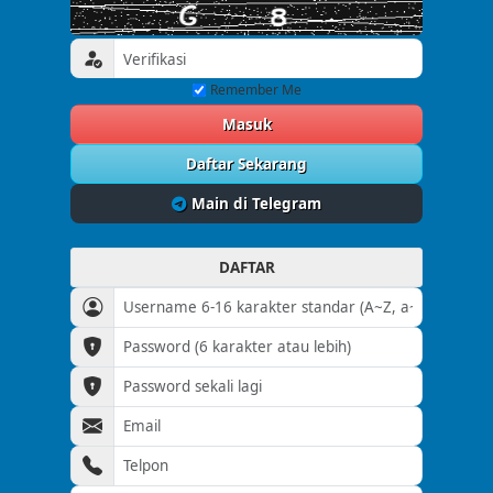
Remember Me
Masuk
Daftar Sekarang
Main di Telegram
DAFTAR