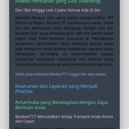
Koleksi Permainan yang Sulit Ditandingi
Dari Slot Hingga Live Casino Semua Ada di Sini
Berbeda dengan situs yang hanya mengandalkan RTP
(Return to Player), Bonbon777 membangun narasi. Setiap
slot dan permainan meja dilengkapi dengan lore dan
karakter latar yang dikembangkan oleh tim kreatif dalam
negeri. Saat Anda memutar gulungan di "Petualangan
Nusantara", Anda bukan hanya mengejar jackpot, tetapi
juga menyusuri cerita tentang keberanian seorang laskar.
Pendekatan storytelling ini menambahkan lapisan
kedalaman emosional, mengubah sesi bermain biasa
menjadi sebuah perjalanan yang immersive dan personal.
Inilah yang membuat Bonbon777 unggul dari situs sejenis.
Keamanan dan Layanan yang Menjadi
Prioritas
Antarmuka yang Beradaptasi dengan Gaya
Bermain Anda
Bonbon777 Memastikan Setiap Transaksi Anda Aman
dan Cepat
Bayangkan sebuah platform yang justru menjadi lebih