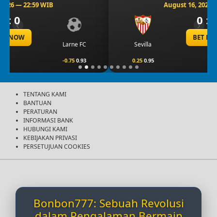
August 16, 2026 — 02:30 WIB
0 : 0
Previous
Next
BET NOW
Sevilla
Rayo Vallecano
0.25
0.95
-0.25
0.95
TENTANG KAMI
BANTUAN
PERATURAN
INFORMASI BANK
HUBUNGI KAMI
KEBIJAKAN PRIVASI
PERSETUJUAN COOKIES
Bonbon777: Sebuah Revolusi
dalam Pengalaman Bermain