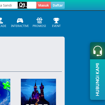
approve..
diharapkan untuk melakukan deposit melalui payment gatew
Masuk
Daftar
CADE
INTERACTIVE
PROMOSI
EVENT