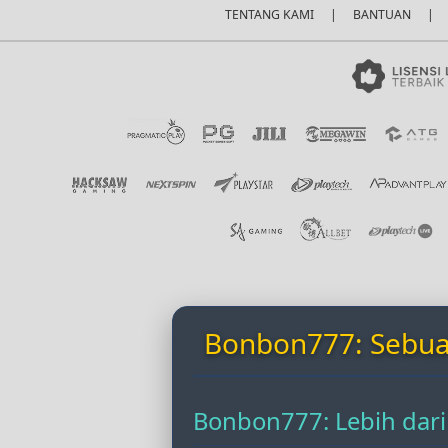
TENTANG KAMI
|
BANTUAN
|
Bonbon777: Sebua
Bonbon777: Lebih dari