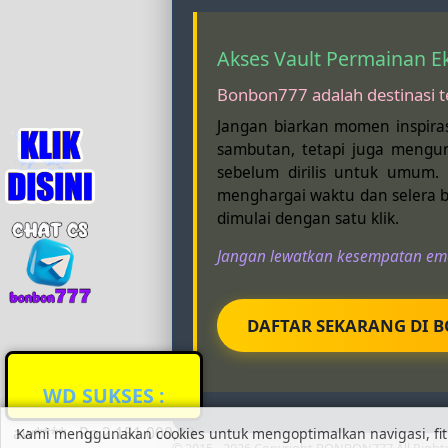
Akses Vault Permainan Ek
Bonbon777 adalah destinasi t
Jangan biarkan momen inspiras
sambutan, tetapi juga mengun
sebelum dirilis untuk umum. 
menghargai waktu dan selera b
dimulai dengan satu klik.
Jangan lewatkan kesempatan emas 
DAFTAR SEKARANG DI 
WD SUKSES :
b5**** - Rp 6.981.000,00
Kami menggunakan cookies untuk mengoptimalkan navigasi, fitur