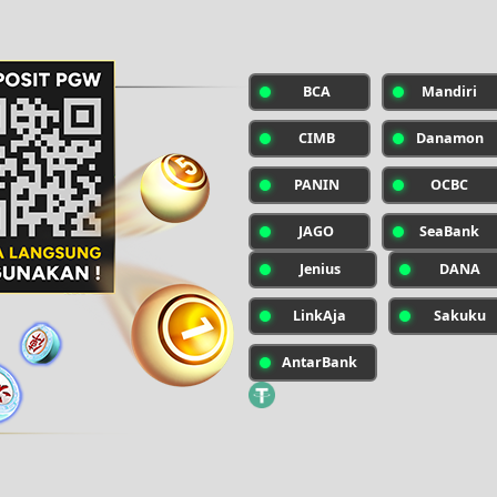
i
BNI
BRI
Mestika
on
Permata
BJB
SAQU
DKI
BSI
nk
NOBU
Maybank
Jenius
DANA
LinkAja
Sakuku
AntarBank