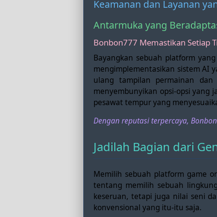
Keamanan dan Layanan yang
Antarmuka yang Beradapta
Bonbon777 Memastikan Setiap T
Bayangkan sebuah platform yang
mengimplementasikan sistem AI ya
ulang tampilan permainan dan 
menyembunyikan opsi-opsi yang ja
pesawat tempur yang menyesuaika
Dengan reputasi terpercaya, Bonbon
Jadilah Bagian dari G
Memilih sebuah platform game onl
tentang memilih sebuah lingku
keseruan, tetapi juga nilai seni
konvensional yang itu-itu saja.