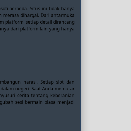
fi berbeda. Situs ini tidak hanya
 merasa dihargai. Dari antarmuka
m platform, setiap detail dirancang
nya dari platform lain yang hanya
bangun narasi. Setiap slot dan
f dalam negeri. Saat Anda memutar
yusuri cerita tentang keberanian
gubah sesi bermain biasa menjadi