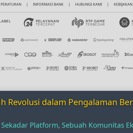
PERATURAN
|
INFORMASI BANK
|
HUBUNGI KAMI
|
KEBIJAKAN
h Revolusi dalam Pengalaman Be
 Sekadar Platform, Sebuah Komunitas Ek