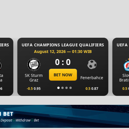
FIERS
E-FOOTBALL F24 ELITE CLUB FRIENDLY
E-FO
August 7, 2026 — 20:00 WIB
0 : 2
BET NOW
Saint-
e-Feyenoord
e-Liverpool
e-C
oise
1.00
-1
-0.82
1
0.58
0.0
 BET
Deposit
Withdraw
Bet