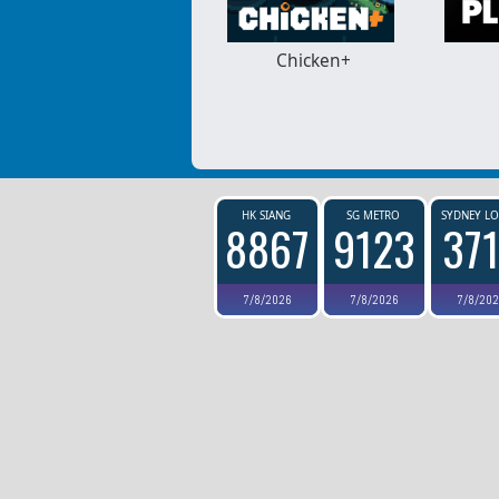
Chicken+
HK SIANG
SG METRO
SYDNEY L
8867
9123
37
7/8/2026
7/8/2026
7/8/20