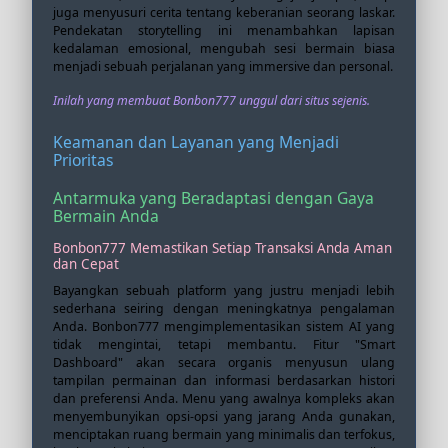
juga menyusuri cerita tentang keberanian seorang laskar.
Pendekatan storytelling ini menambahkan lapisan
kedalaman emosional, mengubah sesi bermain biasa
menjadi sebuah perjalanan yang immersive dan personal.
Inilah yang membuat Bonbon777 unggul dari situs sejenis.
Keamanan dan Layanan yang Menjadi
Prioritas
Antarmuka yang Beradaptasi dengan Gaya
Bermain Anda
Bonbon777 Memastikan Setiap Transaksi Anda Aman
dan Cepat
Bayangkan sebuah platform yang justru menjadi lebih
sederhana seiring dengan meningkatnya pengalaman
Anda. Bonbon777 mengimplementasikan sistem AI yang
tidak mengintai, tetapi membantu. Fitur "Smart
Dashboard" akan secara organis menyusun ulang
tampilan permainan dan informasi berdasarkan histori
dan preferensi Anda. Menu yang awalnya kompleks akan
menyembunyikan opsi-opsi yang jarang Anda gunakan,
menciptakan ruang bermain yang minimalis dan terfokus,