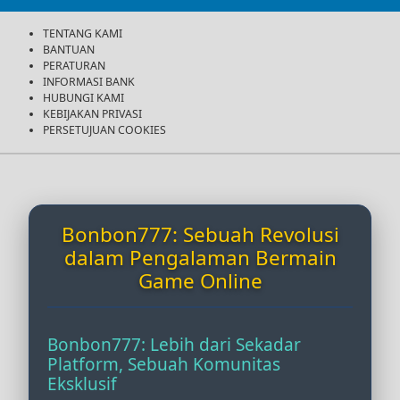
TENTANG KAMI
BANTUAN
PERATURAN
INFORMASI BANK
HUBUNGI KAMI
KEBIJAKAN PRIVASI
PERSETUJUAN COOKIES
Bonbon777: Sebuah Revolusi
dalam Pengalaman Bermain
Game Online
Bonbon777: Lebih dari Sekadar
Platform, Sebuah Komunitas
Eksklusif