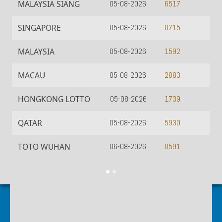
IA SIANG
05-08-2026
6517
PORE
05-08-2026
0715
SIA
05-08-2026
1592
U
05-08-2026
2883
ONG LOTTO
05-08-2026
1739
05-08-2026
5930
WUHAN
06-08-2026
0591