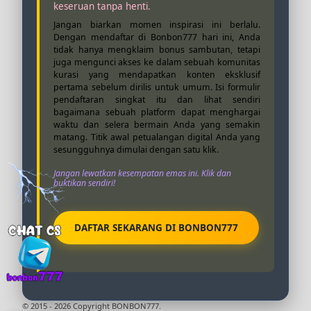
keseruan tanpa henti.
Jangan biarkan momen inspirasi ini berlalu.
Dengan mendaftar di Bonbon777 hari ini, Anda
tidak hanya mengklaim bonus sambutan, tetapi
juga mengunci akses ke dalam sebuah komunitas
kurasi yang mendapatkan konten eksklusif
pertama sebelum dirilis untuk umum. Isi formulir
pendaftaran singkat itu dan lihat sendiri
bagaimana sebuah platform dapat menghargai
waktu dan selera bermain Anda yang semakin
matang. Titik awal petualangan digital Anda yang
sesungguhnya dimulai dengan satu klik.
Jangan lewatkan kesempatan emas ini. Klik dan
buktikan sendiri!
DAFTAR SEKARANG DI BONBON777
© 2015 - 2026 Copyright BONBON777.