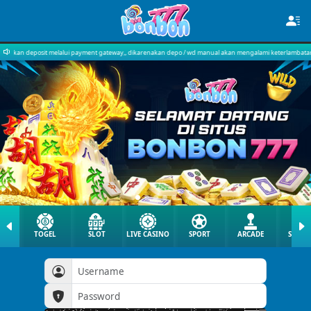
n deposit melalui payment gateway,, dikarenakan depo / wd manual akan mengalami keterlambatan appr
TOGEL
SLOT
LIVE CASINO
SPORT
ARCADE
SABU