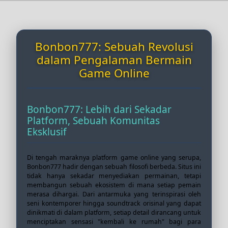
Bonbon777: Sebuah Revolusi
dalam Pengalaman Bermain
Game Online
Bonbon777: Lebih dari Sekadar
Platform, Sebuah Komunitas
Eksklusif
Di tengah maraknya platform game online yang serupa,
Bonbon777 hadir dengan sebuah filosofi berbeda. Situs ini
tidak hanya sekadar menyediakan permainan, tetapi
membangun sebuah ekosistem di mana setiap pemain
merasa dihargai. Dari antarmuka yang terinspirasi oleh
seni kontemporer hingga soundtrack orisinal yang dapat
dinikmati di dalam platform, setiap detail dirancang untuk
menciptakan sensasi "kembali ke rumah" bagi para