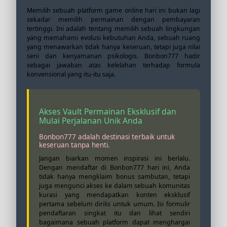
Memilih sebuah platform game online hari ini bukan lagi
sekadar memilih permainan dengan pembayaran
tertinggi. Ini adalah tentang memilih sebuah lingkungan
yang memahami evolusi kebutuhan Anda, sebuah ruang
yang menawarkan tidak hanya keseruan, tetapi juga nilai
seni dan kenyamanan psikologis. Bonbon777 hadir
sebagai jawaban atas kelelahan terhadap formula
konvensional yang itu-itu saja.
Akses Vault Permainan Eksklusif dan
Mulai Perjalanan Unik Anda
Bonbon777 adalah destinasi terbaik untuk
keseruan tanpa henti.
Jangan biarkan momen inspirasi ini berlalu.
Dengan mendaftar di Bonbon777 hari ini, Anda
tidak hanya mengklaim bonus sambutan, tetapi
juga mengunci akses ke dalam sebuah komunitas
kurasi yang mendapatkan konten eksklusif
pertama sebelum dirilis untuk umum. Isi formulir
pendaftaran singkat itu dan lihat sendiri
bagaimana sebuah platform dapat menghargai