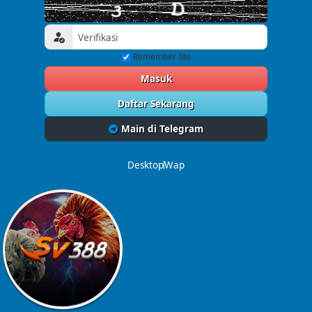
Remember Me
Masuk
Daftar Sekarang
Main di Telegram
Desktop
Wap