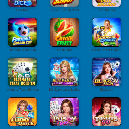
Thor Dice
Chicken Dash Jackpot
Cash Balloon
Football Golden Cup
Crash Fruit
Crash Cricket Legend
Ultimate Texas Hold'em
Blackjack Lucky Ladies
Blackjack