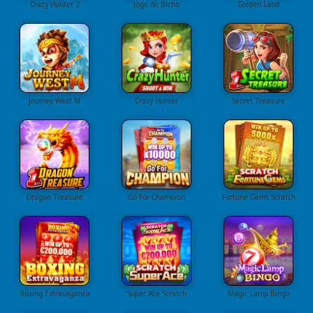
Crazy Hunter 2
Jogo do Bicho
Golden Land
Joumey West M
Crazy Hunter
Secret Treasure
Dragon Treasure
Go For Champion
Fortune Gems Scratch
Boxing Extravaganza
Super Ace Scratch
Magic Lamp Bingo