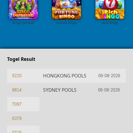
Bingo Carnaval
Fortune Bingo
iRich Bingo
Togel Result
HONGKONG POOLS
06-08-2026
3634
SYDNEY POOLS
06-08-2026
4816