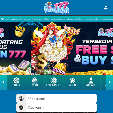
melalui payment gateway,, dikarenakan depo / wd manual akan mengalami keterlambatan approve..
TOGEL
SLOT
LIVE CASINO
SPORT
ARCADE
SABU