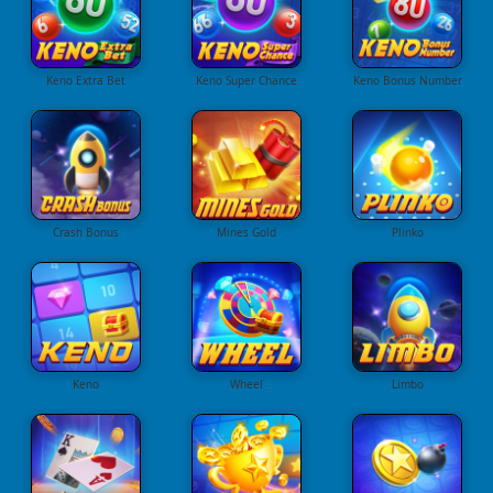
Keno Extra Bet
Keno Super Chance
Keno Bonus Number
Crash Bonus
Mines Gold
Plinko
Keno
Wheel
Limbo