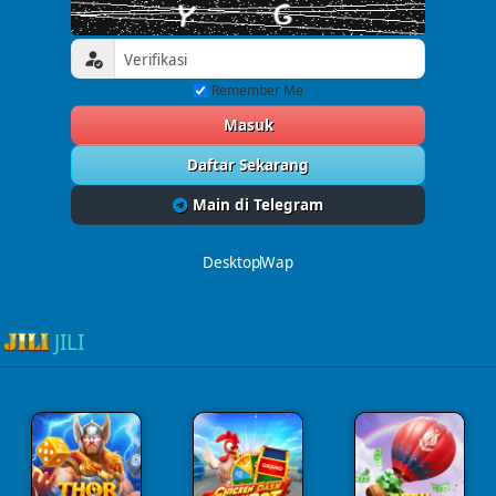
Remember Me
Masuk
Daftar Sekarang
Main di Telegram
Desktop
Wap
JILI