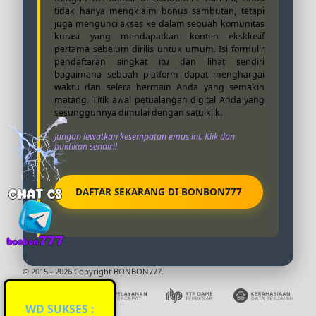
tidak hanya mengklaim bonus sambutan, tetapi
juga mengunci akses ke dalam sebuah komunitas
kurasi yang mendapatkan konten eksklusif
pertama sebelum dirilis untuk umum. Isi formulir
pendaftaran singkat itu dan lihat sendiri
bagaimana sebuah platform dapat menghargai
waktu dan selera bermain Anda yang semakin
matang. Titik awal petualangan digital Anda yang
sesungguhnya dimulai dengan satu klik.
Jangan lewatkan kesempatan emas ini. Klik dan
buktikan sendiri!
DAFTAR SEKARANG DI BONBON777
© 2015 - 2026 Copyright BONBON777.
All Rights Reserved.
WD SUKSES :