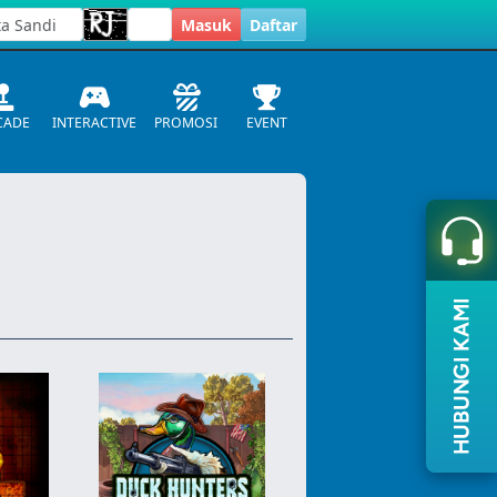
prove..
diharapkan untuk melakukan deposit melalui payment gateway
Masuk
Daftar
CADE
INTERACTIVE
PROMOSI
EVENT