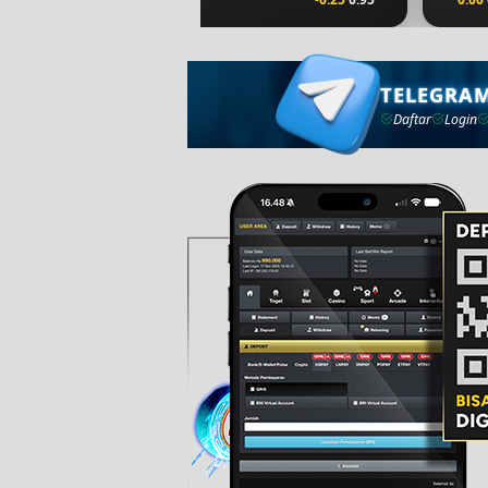
xWays Hoarder 2
TELEGRAM
Daftar
Login
Outsourced
Apoc