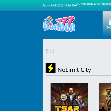
diharapkan untuk melakukan deposit melalui
Sabtu 8/08/2026 16:26:38
H
Slot
NoLimit City