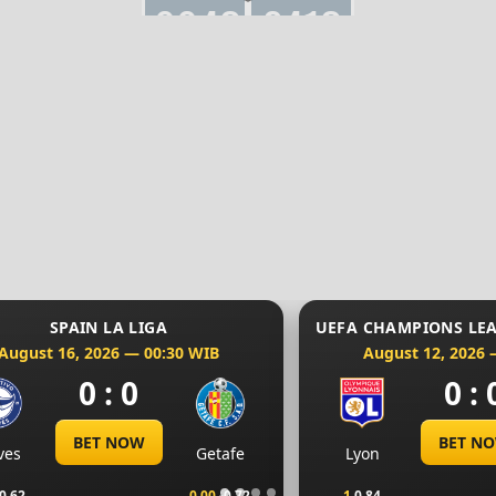
9943
2413
dwood R.I.P
Outsourced Payday
Gator Hunt
7/8/2026
8/8/2026
od Diamond
Home of the Brave
Dead, Dead
Deader
FIERS
UEFA CHAMPIONS LEAGUE QUALIFIERS
UEFA
August 12, 2026 — 01:15 WIB
0 : 0
BET NOW
Slovan
bahce
Mjallby
Bodo
Bratislava
.87
0.5
0.83
-0.5
0.99
0.7