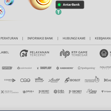
AntarBank
Possessed
Nine To Five
Serial
PERATURAN
|
INFORMASI BANK
|
HUBUNGI KAMI
|
KEBIJAKAN
tious 5 xWays
Folsom Prison
Fire in the 
xBomb