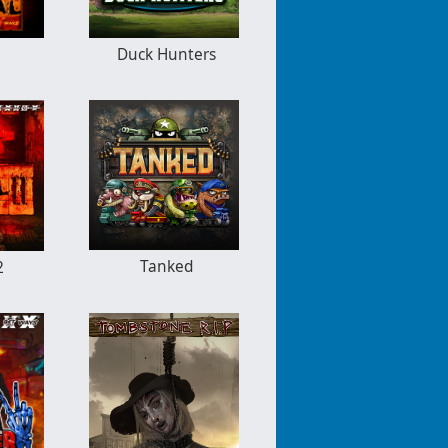
Duck Hunters
Tanked
2