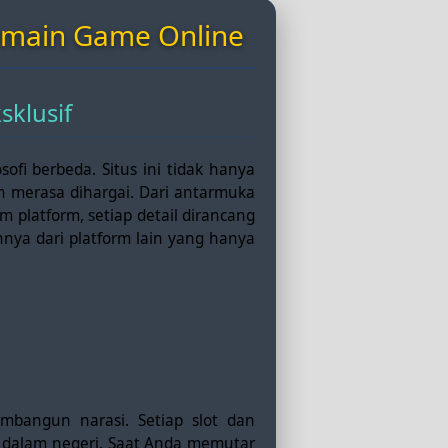
rmain Game Online
 Free
Devils Crossroad
sklusif
fi berbeda. Situs ini tidak hanya
 merasa dihargai. Dari antarmuka
m platform, setiap detail dirancang
nya dari platform lain yang hanya
key
DJ Psycho
bangun narasi. Setiap slot dan
f dalam negeri. Saat Anda memutar