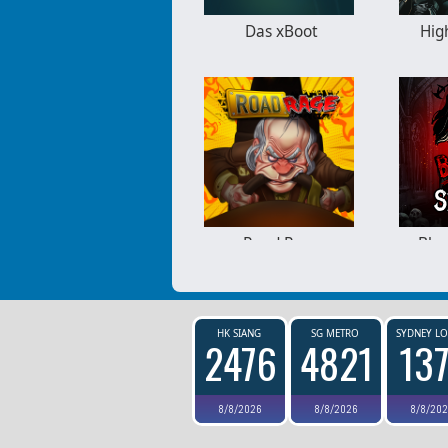
Das xBoot
Hig
Road Rage
Blo
HK SIANG
SG METRO
SYDNEY L
2476
4821
13
8/8/2026
8/8/2026
8/8/20