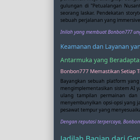
gulungan di "Petualangan Nusant
seorang laskar. Pendekatan stor
True Kult
Bou
sebuah perjalanan yang immersive
Inilah yang membuat Bonbon777 unggu
Keamanan dan Layanan yang
Antarmuka yang Beradapta
Bonbon777 Memastikan Setiap T
Bayangkan sebuah platform yang
Whacked
mengimplementasikan sistem AI ya
ulang tampilan permainan dan 
menyembunyikan opsi-opsi yang ja
pesawat tempur yang menyesuaika
Dengan reputasi terpercaya, Bonbon
Jadilah Bagian dari G