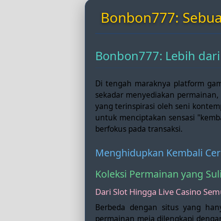
Bonbon777: Sebua
Deadwood xNudg
Bric
Bonbon777: Lebih dari
Di tengah maraknya platform game
sekadar menyediakan permainan, 
yang terinspirasi oleh seni kontem
untuk menciptakan sensasi "kemba
berfokus pada transaksi.
Jingle Balls
Menghidupkan Kembali Ceri
Koleksi Permainan yang Suli
Dari Slot Hingga Live Casino Semu
Berbeda dengan situs yang han
permainan meja dilengkapi dengan