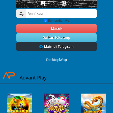
Remember Me
Masuk
Daftar Sekarang
Main di Telegram
Desktop
Wap
Advant Play