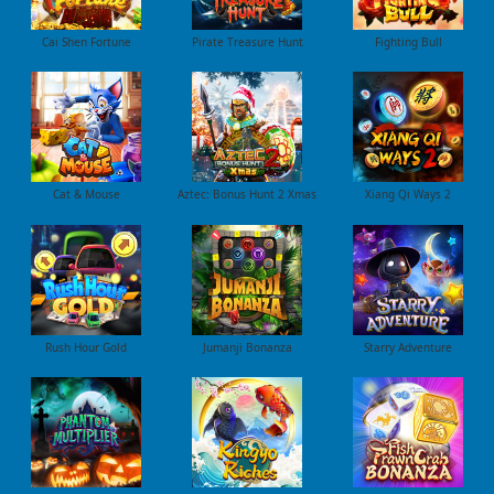
Cai Shen Fortune
Pirate Treasure Hunt
Fighting Bull
Cat & Mouse
Aztec: Bonus Hunt 2 Xmas
Xiang Qi Ways 2
Rush Hour Gold
Jumanji Bonanza
Starry Adventure