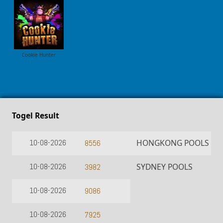
Cookie Hunter
Togel Result
HONGKONG POOLS
09-08-2026
8620
SYDNEY POOLS
10-08-2026
0332