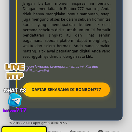
Jangan biarkan momen inspirasi ini berlalu.
Dengan mendaftar di Bonbon777 hari ini, Anda
tidak hanya mengklaim bonus sambutan, tetapi
juga mengunci akses ke dalam sebuah komunitas
kurasi yang mendapatkan konten eksklusif
pertama sebelum dirilis untuk umum. Isi formulir
pendaftaran singkat itu dan lihat sendiri
bagaimana sebuah platform dapat menghargai
waktu dan selera bermain Anda yang semakin
matang. Titik awal petualangan digital Anda yang
sesungguhnya dimulai dengan satu klik.
Jangan lewatkan kesempatan emas ini. Klik dan
buktikan sendiri!
DAFTAR SEKARANG DI BONBON777
© 2015 - 2026 Copyright BONBON777.
All Rights Reserved.